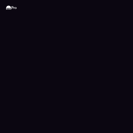
Kraken
Pro