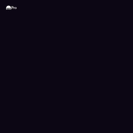
Kraken
Pro