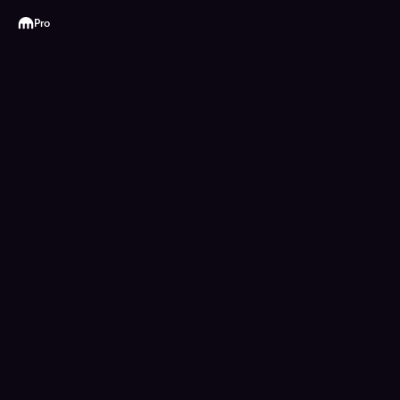
Kraken
Pro