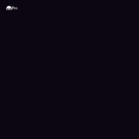
Kraken
Pro