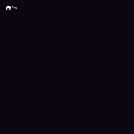
Kraken
Pro