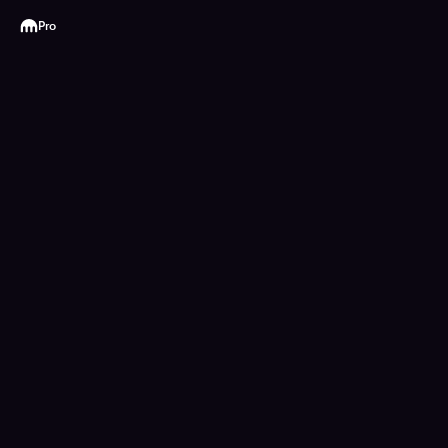
Kraken
Pro