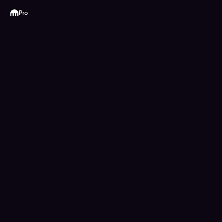
Kraken
Pro