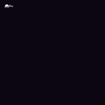
Kraken
Pro