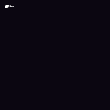
Kraken
Pro