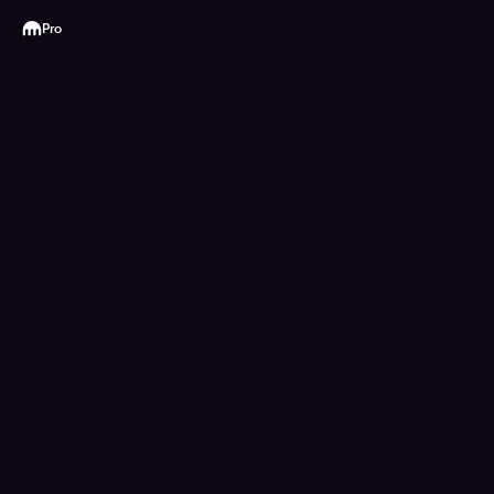
Kraken
Pro