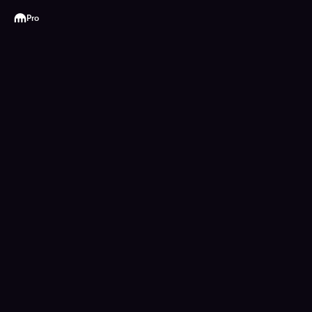
Kraken
Pro