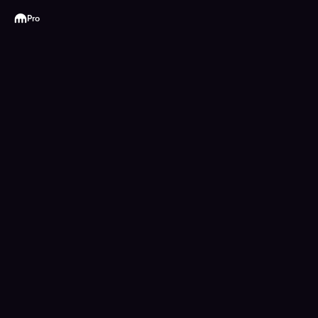
Kraken
Pro