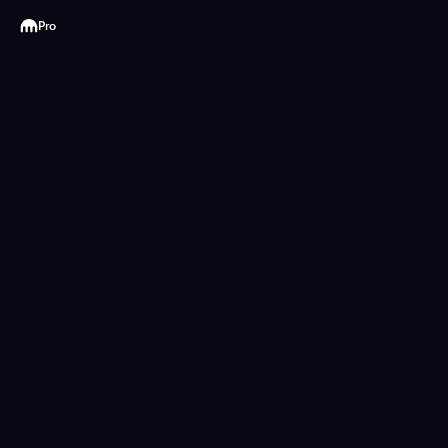
Kraken
Pro