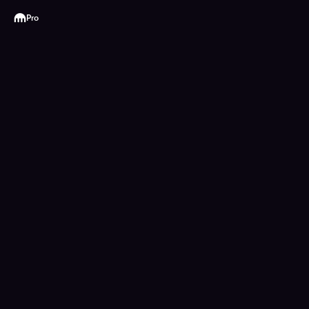
Kraken
Pro