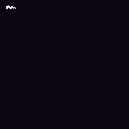
Kraken
Pro