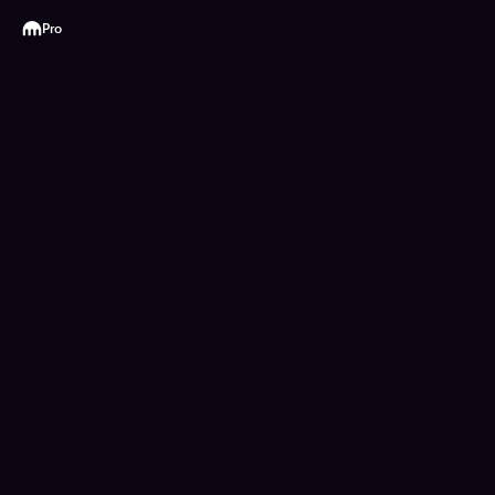
Kraken
Pro