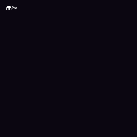
Kraken
Pro