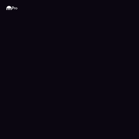
Kraken
Pro