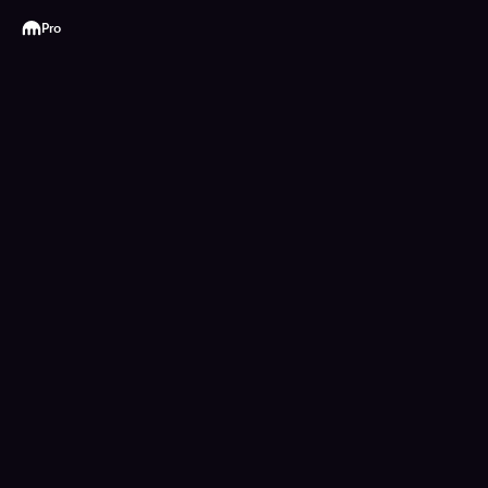
Kraken
Pro