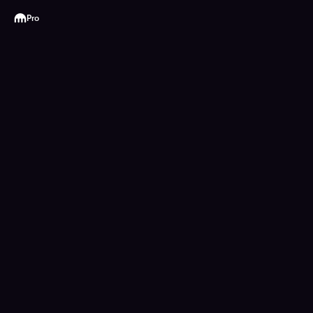
Kraken
Pro