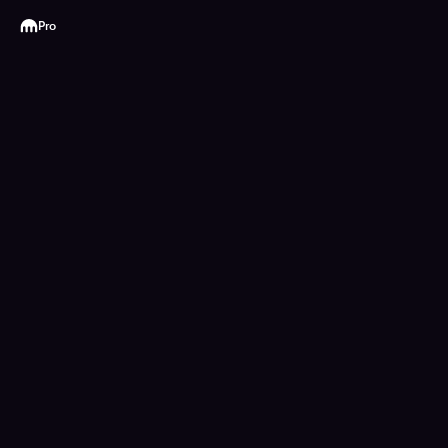
Kraken
Pro