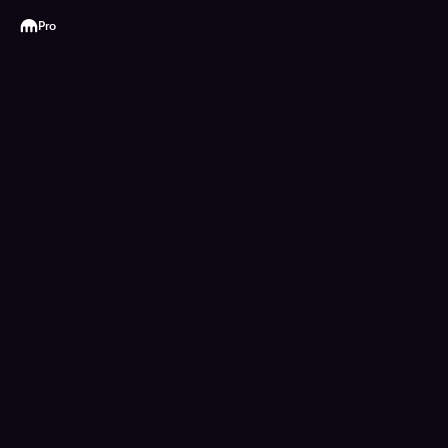
Kraken
Pro