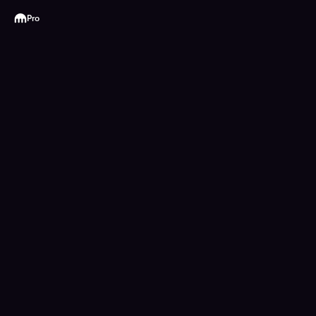
Kraken
Pro