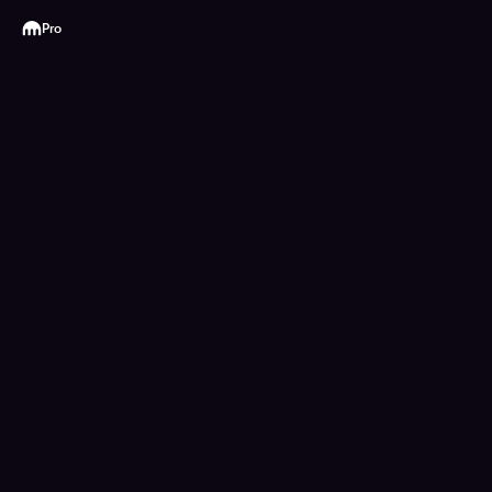
Kraken
Pro