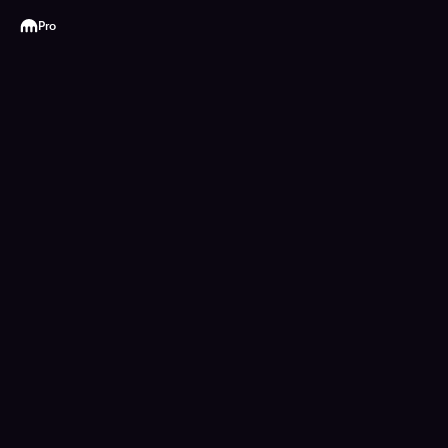
Kraken
Pro