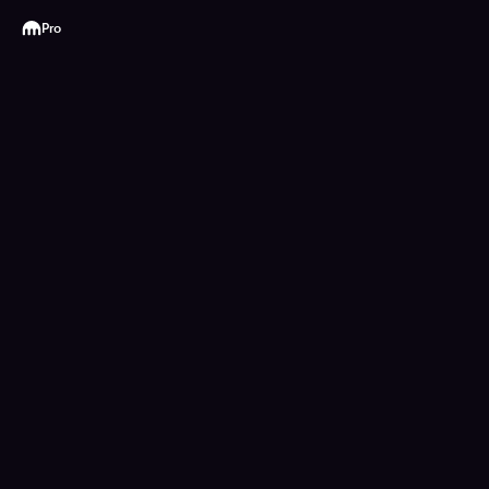
Kraken
Pro