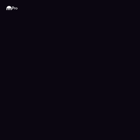
Kraken
Pro