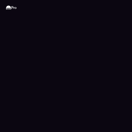
Kraken
Pro