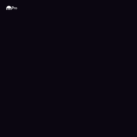
Kraken
Pro