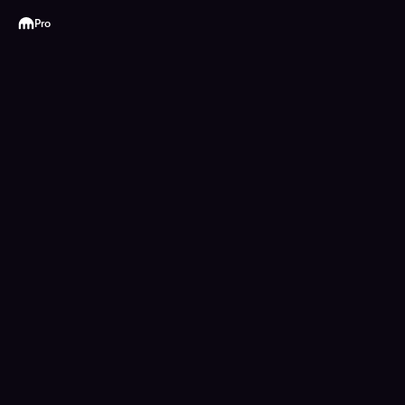
Kraken
Pro