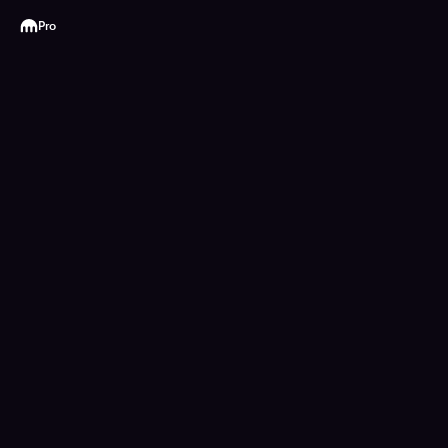
Kraken
Pro