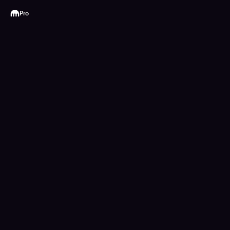
Kraken
Pro