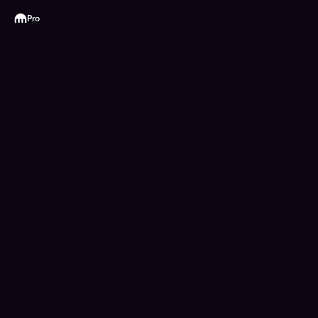
Kraken
Pro