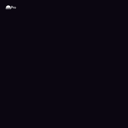
Kraken
Pro