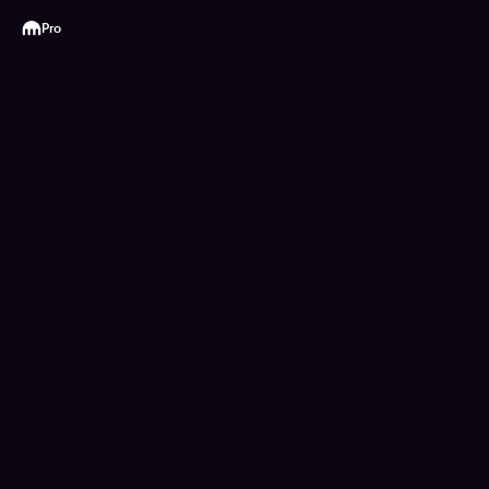
Kraken
Pro