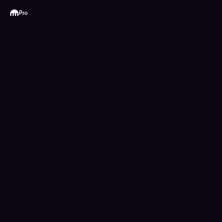
Kraken
Pro