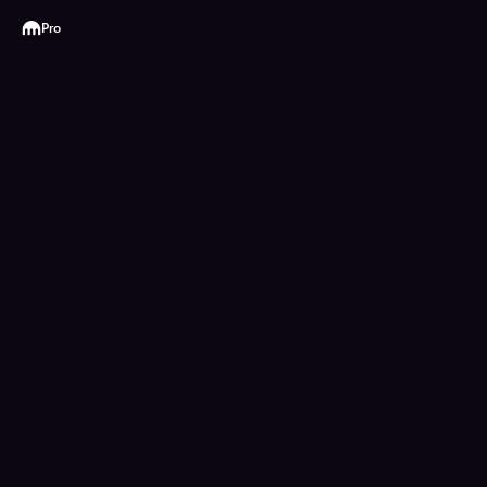
Kraken
Pro