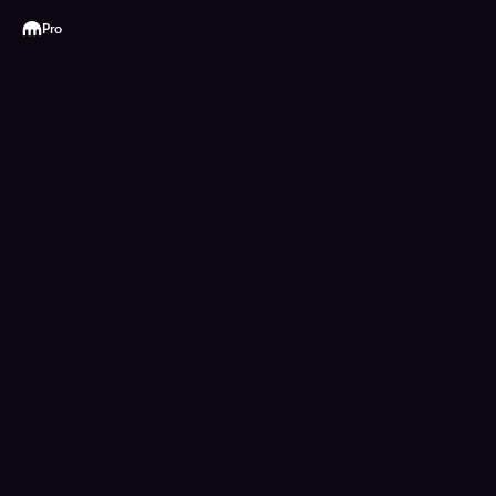
Kraken
Pro