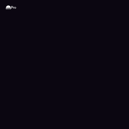
Kraken
Pro