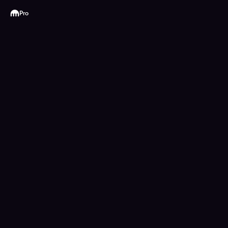
Kraken
Pro