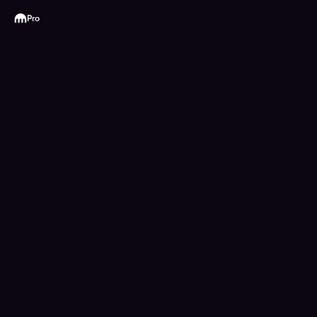
Kraken
Pro