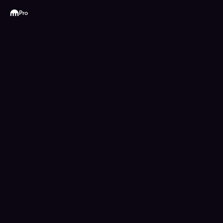
Kraken
Pro