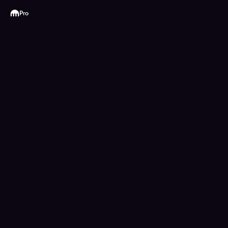
Kraken
Pro