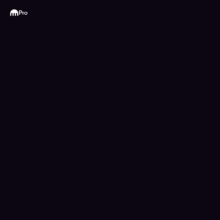
Kraken
Pro