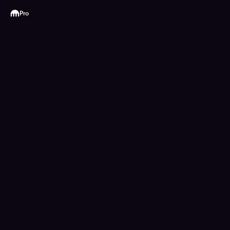
Kraken
Pro