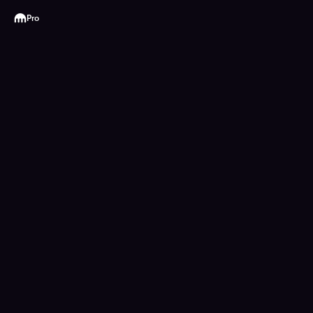
Kraken
Pro