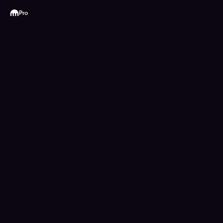
Kraken
Pro