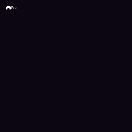
Kraken
Pro