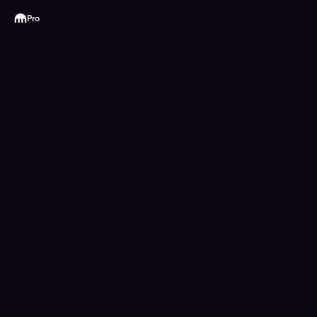
Kraken
Pro