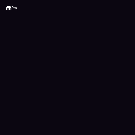
Kraken
Pro